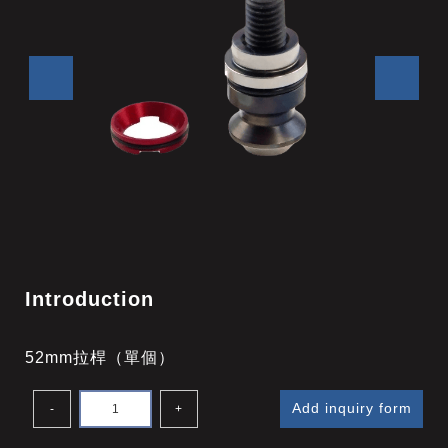
Introduction
52mm拉桿（單個）
Add inquiry form
-
+