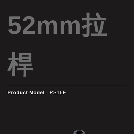
52mm拉
桿
Product Model｜
PS16F