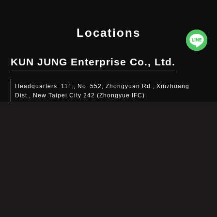
Locations
KUN JUNG Enterprise Co., Ltd.
Headquarters:
11F., No. 552, Zhongyuan Rd., Xinzhuang
Dist., New Taipei City 242 (Zhongyue IFC)
TEL:
(02)2290-2500
Taichung:
2F., No. 6, Ln. 556, Sec. 3, Taiwan Blvd., Xitun
Dist., Taichung City 407
TEL:
(04)2702-6477
Tainan:
No. 386, Sec. 1, Changhe Rd., Annan Dist.,
Tainan City 709
TEL:
(06)700-3677