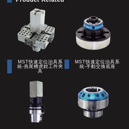
MST快速定位治具系
MST快速定位治具系
統-燕尾槽虎鉗工件夾
統-手動交換底座
具