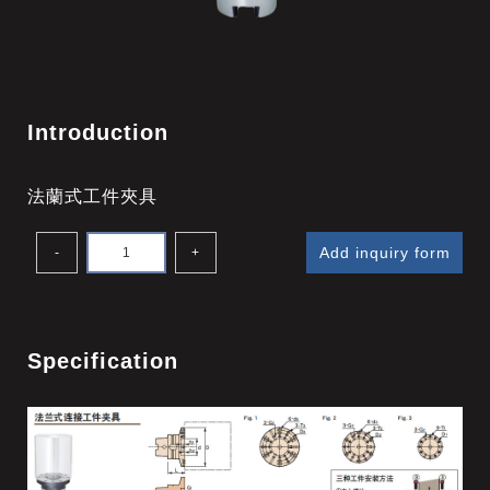
Introduction
法蘭式工件夾具
Add inquiry form
-
+
Specification