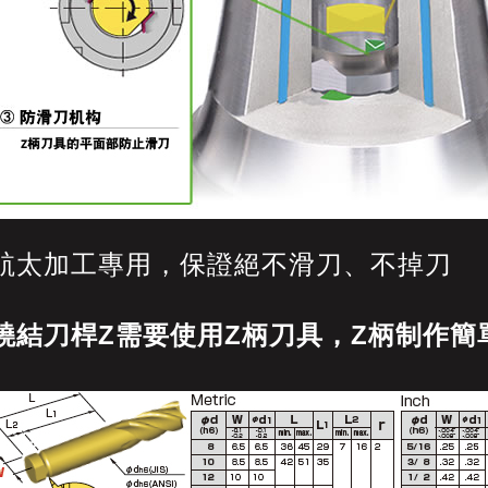
航太加工專用，保證絕不滑刀、不掉刀
燒結刀桿Z需要使用Z柄刀具，Z柄制作