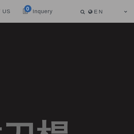
0
 US
Inquery