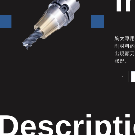
I
航太專用
削材料
出現顫
狀況。
-
Descript