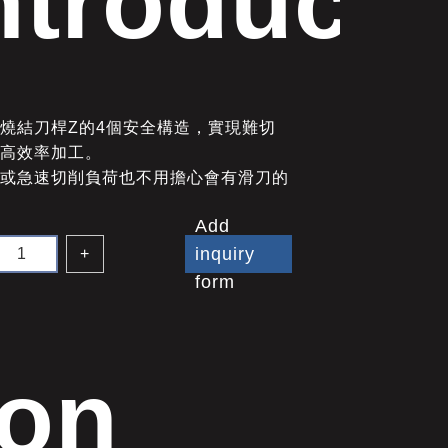
ntroducti
燒結刀桿Z的4個安全構造，實現難切
的高效率加工。
刀或急速切削負荷也不用擔心會有滑刀的
Add
inquiry
+
form
ion