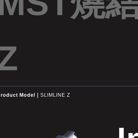
MST燒
Z
roduct Model｜
SLIMLINE Z