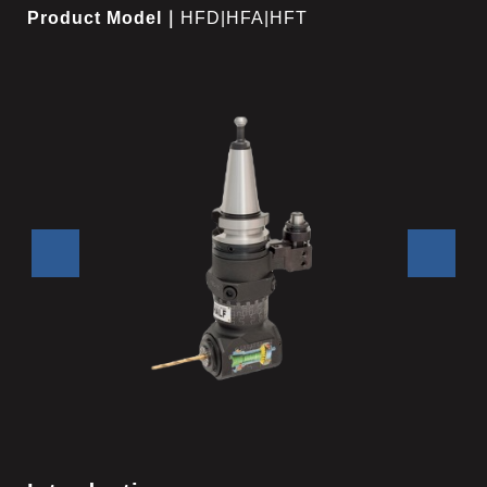
Product Model｜
HFD|HFA|HFT