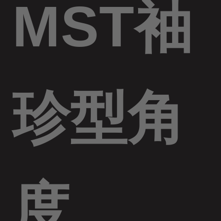
MST袖
珍型角
度